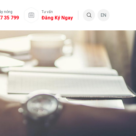
ây nóng
Tư vấn
EN
7 35 799
Đăng Ký Ngay