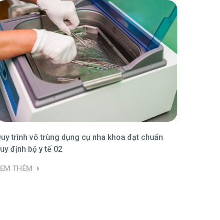
uy trình vô trùng dụng cụ nha khoa đạt chuẩn
Tài liệ
uy định bộ y tế 02
phẩm A
XEM THÊM
XEM TH