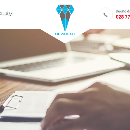
Đường d
 PHẨM
028 77