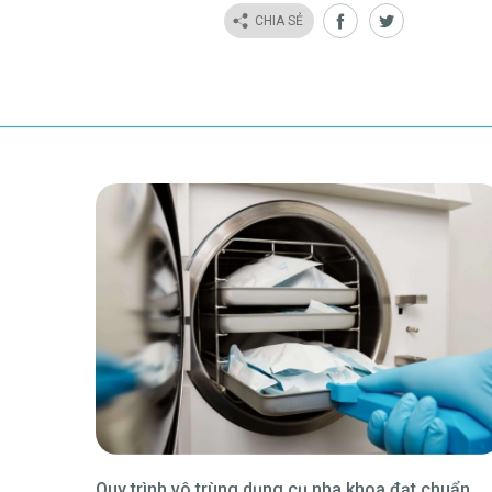
CHIA SẺ
rùng sản
Quy trình vô trùng dụng cụ nha khoa đạt chuẩn