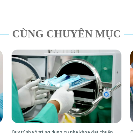
CÙNG CHUYÊN MỤC
Quy trình vô trùng dụng cụ nha khoa đạt chuẩn
Q