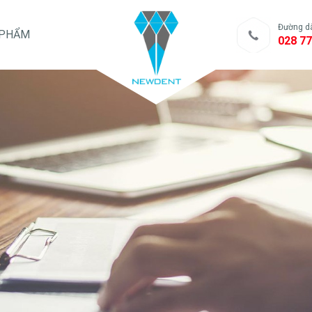
Đường d
 PHẨM
028 77