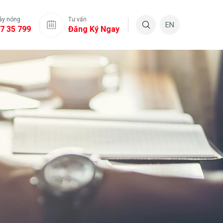
ây nóng
Tư vấn
EN
7 35 799
Đăng Ký Ngay