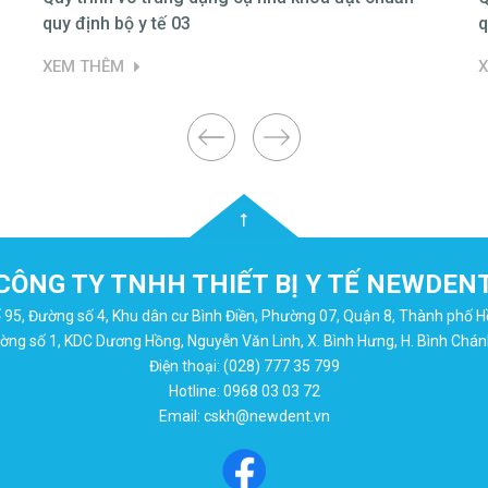
quy định bộ y tế 03
q
XEM THÊM
CÔNG TY TNHH THIẾT BỊ Y TẾ NEWDEN
Số 95, Đường số 4, Khu dân cư Bình Điền, Phường 07, Quận 8, Thành phố H
ng số 1, KDC Dương Hồng, Nguyễn Văn Linh, X. Bình Hưng, H. Bình Chán
Điện thoại: (028) 777 35 799
Hotline: 0968 03 03 72
Email: cskh@newdent.vn