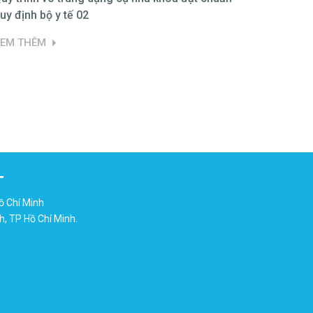
uy định bộ y tế 02
phẩm A
XEM THÊM
XEM TH
T
ồ Chí Minh
h, TP Hồ Chí Minh.