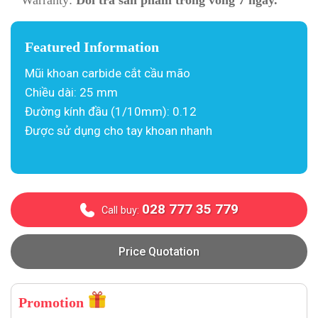
Warranty:
Đổi trả sản phẩm trong vòng 7 ngày.
Featured Information
Mũi khoan carbide cắt cầu mão
Chiều dài: 25 mm
Đường kính đầu (1/10mm): 0.12
Được sử dụng cho tay khoan nhanh
028 777 35 779
Call buy:
Price Quotation
Promotion