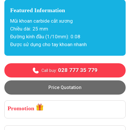
Featured Information
Mũi khoan carbide cắt xương
Chiều dài: 25 mm
Đường kính đầu (1/10mm): 0.08
Được sử dụng cho tay khoan nhanh
028 777 35 779
Call buy:
Price Quotation
Promotion