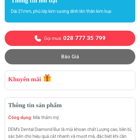
Thông tin nổi bật
Dài 21mm, phủ lớp kim cương dính lên thân kim loại.
028 777 35 799
Gọi mua:
Báo Giá
Khuyến mãi
Thông tin sản phẩm
Công dụng:
Mài thẩm mỹ.
DEM's Dental Diamond Bur là mũi khoan chất Lượng cao, bền bỉ,
sắc bén cho hiệu quả cắt nhanh và mượt mà, đặc biệt khi cần