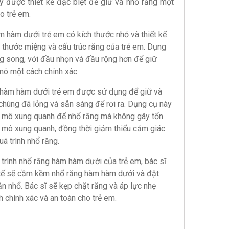
ày được thiết kế đặc biệt để giữ và nhổ răng một
o trẻ em.
 hàm dưới trẻ em có kích thước nhỏ và thiết kế
h thước miệng và cấu trúc răng của trẻ em. Dụng
g song, với đầu nhọn và đầu rộng hơn để giữ
nó một cách chính xác.
hàm hàm dưới trẻ em được sử dụng để giữ và
chúng đã lỏng và sẵn sàng để rơi ra. Dụng cụ này
và mô xung quanh để nhổ răng mà không gây tổn
 mô xung quanh, đồng thời giảm thiểu cảm giác
á trình nhổ răng.
 trình nhổ răng hàm hàm dưới của trẻ em, bác sĩ
 tế sẽ cầm kềm nhổ răng hàm hàm dưới và đặt
n nhổ. Bác sĩ sẽ kẹp chặt răng và áp lực nhẹ
 chính xác và an toàn cho trẻ em.