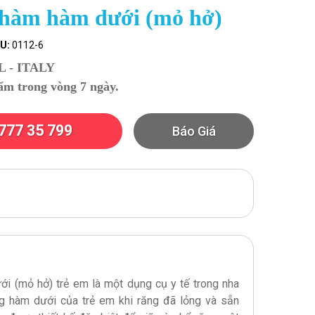
hàm hàm dưới (mỏ hở)
U:
0112-6
 - ITALY
ẩm trong vòng 7 ngày.
777 35 799
Báo Giá
i (mỏ hở) trẻ em là một dụng cụ y tế trong nha
g hàm dưới của trẻ em khi răng đã lỏng và sẵn