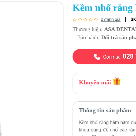
Kềm nhổ răng 
0 đánh giá
SK
Thương hiệu:
ASA DENTAL
Bảo hành:
Đổi trả sản ph
028 
Gọi mua:
Khuyến mãi
Thông tin sản phẩm
Kềm nhổ răng hàm hàm dướ
khoa dùng để nhổ các răn