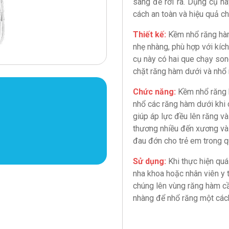
sàng để rơi ra. Dụng cụ n
cách an toàn và hiệu quả ch
Thiết kế:
Kềm nhổ răng hàm
nhẹ nhàng, phù hợp với kíc
cụ này có hai que chạy son
chặt răng hàm dưới và nhổ 
Chức năng:
Kềm nhổ răng 
nhổ các răng hàm dưới khi 
giúp áp lực đều lên răng 
thương nhiều đến xương và
đau đớn cho trẻ em trong qu
Sử dụng:
Khi thực hiện quá
nha khoa hoặc nhân viên y
chúng lên vùng răng hàm cầ
nhàng để nhổ răng một cách