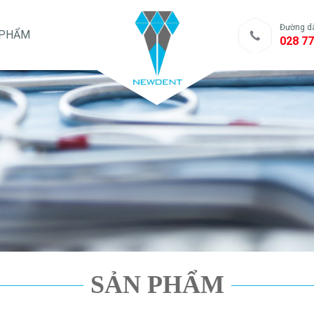
Đường d
 PHẨM
028 77
SẢN PHẨM