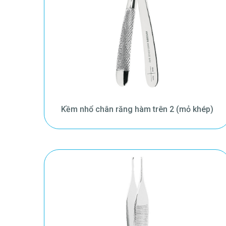
Kềm nhổ chân răng hàm trên 2 (mỏ khép)