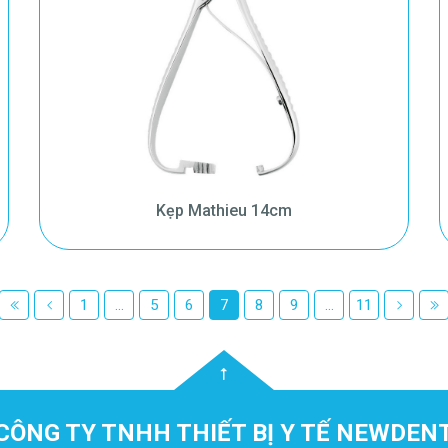
Kẹp Mathieu 14cm
1
...
5
6
7
8
9
...
11
CÔNG TY TNHH THIẾT BỊ Y TẾ NEWDEN