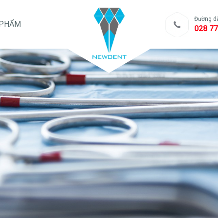
Đường d
 PHẨM
028 77