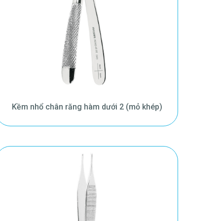
Kềm nhổ chân răng hàm dưới 2 (mỏ khép)