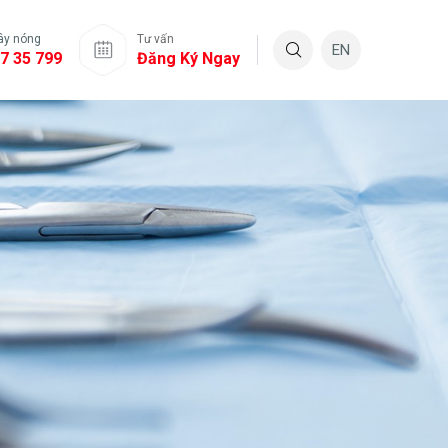
ây nóng
Tư vấn
EN
7 35 799
Đăng Ký Ngay